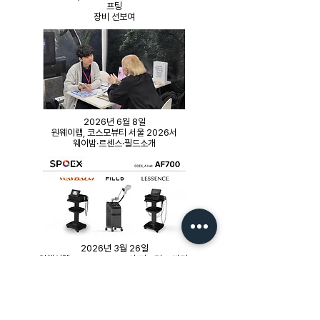
프팅
​장비 선보여
2026년 6월 8일
원웨이랩, 코스모뷰티 서울 2026서
웨이밤·르센스·필드소개
2026년 3월 26일
​원웨이랩, SPOEX 2026서 퍼포먼스,바디
​컨디셔닝 장비 라인업 공개